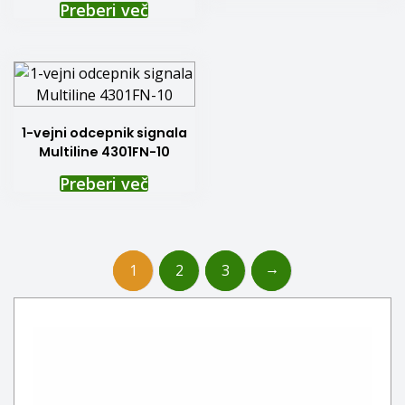
Preberi več
1-vejni odcepnik signala
Multiline 4301FN-10
Preberi več
→
1
2
3