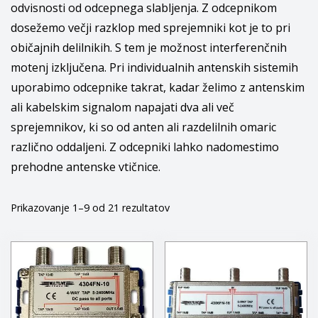
odvisnosti od odcepnega slabljenja. Z odcepnikom
dosežemo večji razklop med sprejemniki kot je to pri
običajnih delilnikih. S tem je možnost interferenčnih
motenj izključena. Pri individualnih antenskih sistemih
uporabimo odcepnike takrat, kadar želimo z antenskim
ali kabelskim signalom napajati dva ali več
sprejemnikov, ki so od anten ali razdelilnih omaric
različno oddaljeni. Z odcepniki lahko nadomestimo
prehodne antenske vtičnice.
Razvrščeno
Prikazovanje 1–9 od 21 rezultatov
po
priljubljenosti