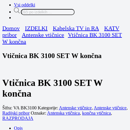
Vsi oddelki
Products
search
Domov
IZDELKI
Kabelska TV in RA
KATV
pribor
Antenske vtičnice
Vtičnica BK 3100 SET
W končna
Vtičnica BK 3100 SET W končna
Vtičnica BK 3100 SET W
končna
Šifra:
VA BK3100
Kategorije:
Antenske vtičnice
,
Antenske vtičnice
,
Radijski pribor
Oznake:
Antenska vtičnica
,
končna vtičnica
,
RAZPRODAJA
Opis