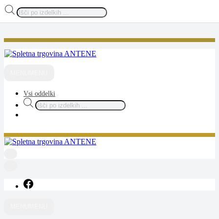
Products
search
Skip
to
content
ANTENE
spletna trgovina
MENU
MENU
Vsi oddelki
Products
search
ANTENE
spletna trgovina
MENU
MENU