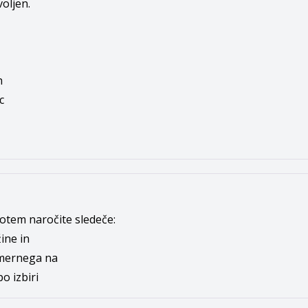
oljen.
h
c
potem naročite sledeče:
žine
in
imernega na
o izbiri