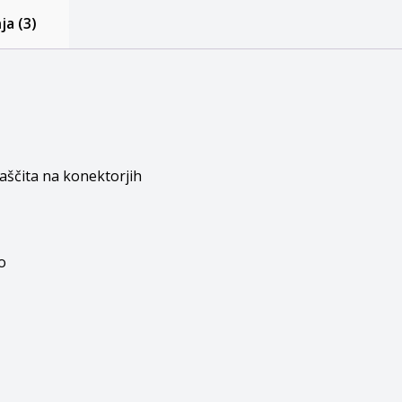
a (3)
aščita na konektorjih
o