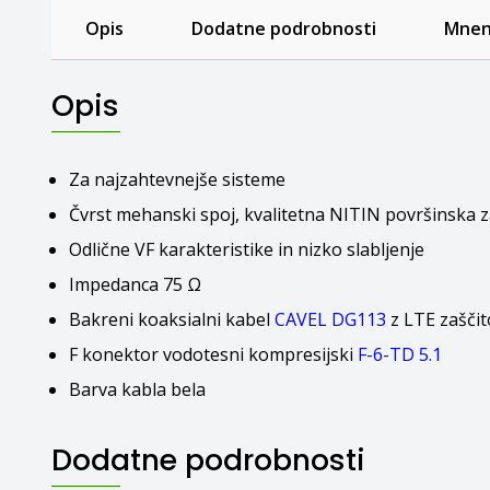
Opis
Dodatne podrobnosti
Mnenj
Opis
Za najzahtevnejše sisteme
Čvrst mehanski spoj, kvalitetna NITIN površinska z
Odlične VF karakteristike in nizko slabljenje
Impedanca 75 Ω
Bakreni koaksialni kabel
CAVEL DG113
z LTE zaščit
F konektor vodotesni kompresijski
F-6-TD 5.1
Barva kabla bela
Dodatne podrobnosti