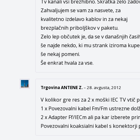
Tv kanali vsi brezhibno. Skratka zelo zadov
Zahvaljujem se vam za nasvete, za
kvalitetno izdelavo kablov in za nekaj
brezplačnih priboljškov v paketu.
Zelo lep občutek je, da se v današnjih časi
še najde nekdo, ki mu strank iziroma kupe
še nekaj pomeni.
Še enkrat hvala za vse.
Trgovina ANTENE Z.
–
28. avgusta, 2012
V kolikor gre res za 2 x moški IEC TV vtič 
1 x
Povezovalni kabel Fm/Fm ustrezne dol
2 x
Adapter Ff/IECm
ali pa kar izberete pr
Povezovalni koaksialni kabel s konektorji p