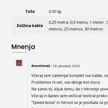
Teža
0,50 kg
0,25 metra
,
0,5 metra
,
1 meter
,
1
Dolžina kabla
metrov
,
25 metrov
,
30 metrov
Mnenja
Anonimnež
–
26. januarja, 2024
Včeraj sem zamenjal komplet vse kable, nam
Problemov ni več, vse deluje kot mora.
Ne samo to, kljub temu, da z hitrostjo pove
Včeraj in danes sem večkrat testiral preko
“Speed testa” in hitrost se je povišala za p