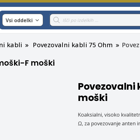
Products
Vsi oddelki
search
ni kabli
Povezovalni kabli 75 Ohm
Povez
 moški-F moški
Povezovalni 
moški
Koaksialni, visoko kvalite
Ω, za povezovanje anten i