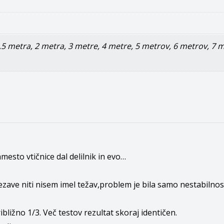
,5 metra
,
2 metra
,
3 metre
,
4 metre
,
5 metrov
,
6 metrov
,
7 m
esto vtičnice dal delilnik in evo…
zave niti nisem imel težav,problem je bila samo nestabilnost.
ribližno 1/3. Več testov rezultat skoraj identičen.