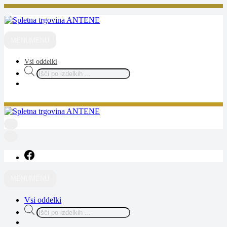
Skip
to
content
ANTENE
spletna trgovina
MENU
MENU
Vsi oddelki
Products
search
ANTENE
spletna trgovina
MENU
MENU
Vsi oddelki
Products
search