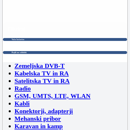
Filtriraj
Vaša košarica
Pojdi na oddelek
Zemeljska DVB-T
Kabelska TV in RA
Satelitska TV in RA
Radio
GSM, UMTS, LTE, WLAN
Kabli
Konektorji, adapterji
Mehanski pribor
Karavan in kamp