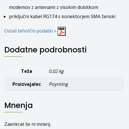
modemov z antenami z visokim dobitkom
priključni kabel RG174 s konektorjem SMA ženski
Ostali tehnični podatki »
Dodatne podrobnosti
Teža
0,02 kg
Proizvajalec
Poynting
Mnenja
Zaenkrat še ni mnenj.