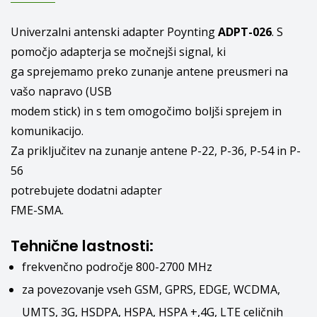
Univerzalni antenski adapter Poynting
ADPT-026
. S
pomočjo adapterja se močnejši signal, ki
ga sprejemamo preko zunanje antene preusmeri na
vašo napravo (USB
modem stick) in s tem omogočimo boljši sprejem in
komunikacijo.
Za priključitev na zunanje antene P-22, P-36, P-54 in P-
56
potrebujete dodatni adapter
FME-SMA
.
Tehnične lastnosti:
frekvenčno področje 800-2700 MHz
za povezovanje vseh GSM, GPRS, EDGE, WCDMA,
UMTS, 3G, HSDPA, HSPA, HSPA +,4G, LTE celičnih