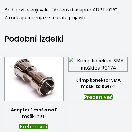
Bodi prvi ocenjevalec “Antenski adapter ADPT-026”
Za oddajo mnenja se morate
prijaviti
.
Podobni izdelki
Krimp konektor SMA
moški za RG174
Preberi več
Adapter F moški na F
moški hitri
Preberi več