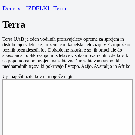
Domov
IZDELKI
Terra
Terra
Terra UAB je eden vodilnih proizvajalcev opreme za sprejem in
distribucijo satelitske, prizemne in kabelske televizije v Evropi že od
poznih osemdesetih let. Dolgoletne izkušnje so jih pripeljale do
sposobnosti oblikovanja in izdelave visoko inovativnih izdelkov, ki
so popolnoma prilagojeni najzahtevnejšim zahtevam raznolikih
mednarodnih trgov, ki pokrivajo Evropo, Azijo, Avstralijo in Afriko.
Ujemajočih izdelkov ni mogoče najti.