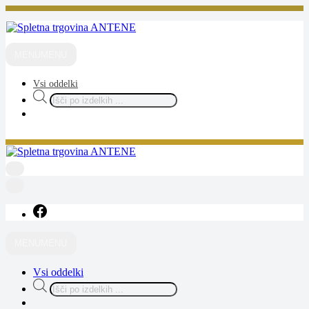
Skip
to
content
ANTENE
spletna trgovina
MENU
MENU
Vsi oddelki
Products
search
ANTENE
spletna trgovina
MENU
MENU
Vsi oddelki
Products
search