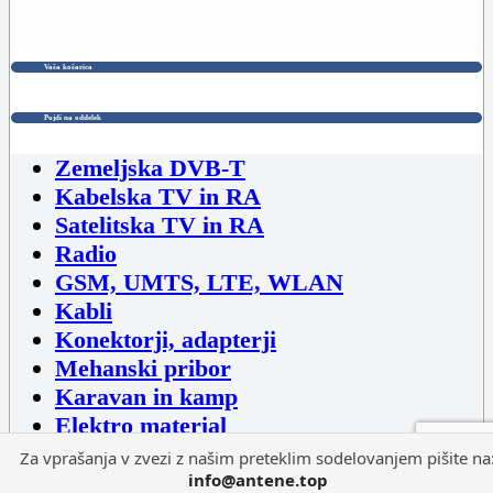
Filtriraj
Vaša košarica
Pojdi na oddelek
Zemeljska DVB-T
Kabelska TV in RA
Satelitska TV in RA
Radio
GSM, UMTS, LTE, WLAN
Kabli
Konektorji, adapterji
Mehanski pribor
Karavan in kamp
Elektro material
Elektronika, računalniki
Za vprašanja v zvezi z našim preteklim sodelovanjem pišite na
info@antene.top