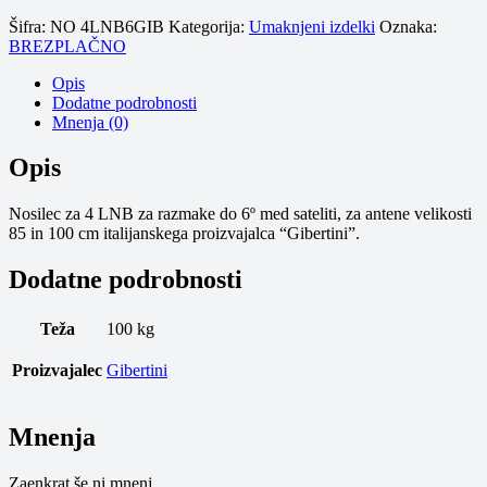
Šifra:
NO 4LNB6GIB
Kategorija:
Umaknjeni izdelki
Oznaka:
BREZPLAČNO
Opis
Dodatne podrobnosti
Mnenja (0)
Opis
Nosilec za 4 LNB za razmake do 6º med sateliti, za antene velikosti
85 in 100 cm italijanskega proizvajalca “Gibertini”.
Dodatne podrobnosti
Teža
100 kg
Proizvajalec
Gibertini
Mnenja
Zaenkrat še ni mnenj.