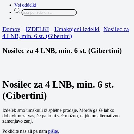
Vsi oddelki
Products
search
Domov
IZDELKI
Umaknjeni izdelki
Nosilec za
4 LNB, min. 6 st. (Gibertini)
Nosilec za 4 LNB, min. 6 st. (Gibertini)
Nosilec za 4 LNB, min. 6 st.
(Gibertini)
Izdelek smo umaknili iz spletne prodaje. Morda ga še lahko
dobavimo za vas, če pa to ni več možno, najdemo alternativno
zamenjavo zanj.
Pokličite nas ali pa nam
pišite.