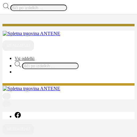
Products
search
Skip
to
content
ANTENE
spletna trgovina
MENU
MENU
Vsi oddelki
Products
search
ANTENE
spletna trgovina
MENU
MENU