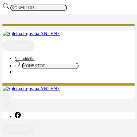
Products
search
Skip
to
content
ANTENE
spletna trgovina
MENU
MENU
Vsi oddelki
Products
search
ANTENE
spletna trgovina
MENU
MENU