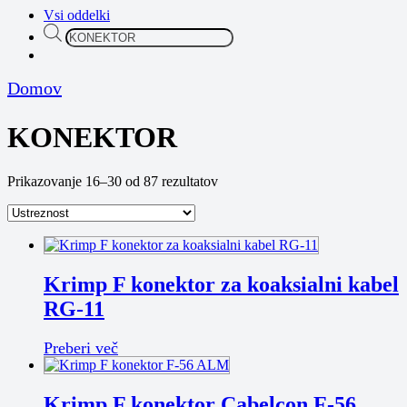
Vsi oddelki
Products
search
Domov
KONEKTOR
Razvrščeno
Prikazovanje 16–30 od 87 rezultatov
po
priljubljenosti
Krimp F konektor za koaksialni kabel
RG-11
Preberi več
Krimp F konektor Cabelcon F-56