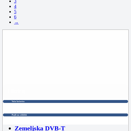
3
4
5
6
→
Filtriraj
Vaša košarica
Pojdi na oddelek
Zemeljska DVB-T