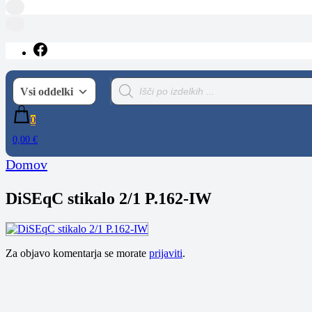
ANTENE
spletna trgovina
Products
Vsi oddelki
search
0
0,00 €
Domov
DiSEqC stikalo 2/1 P.162-IW
Za objavo komentarja se morate
prijaviti
.