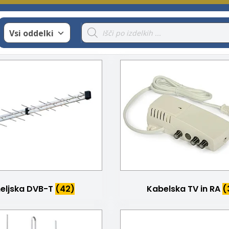
Products
Vsi oddelki
search
eljska DVB-T
(42)
Kabelska TV in RA
(