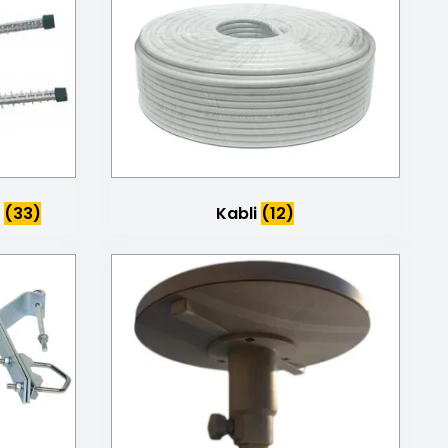
Kabli
(12)
N
(33)