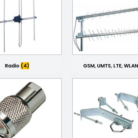
Radio
(4)
GSM, UMTS, LTE, WLA