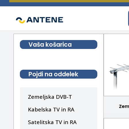
spletna trgovina
ANTENE
Vaša košarica
Pojdi na oddelek
Zemeljska DVB-T
Zem
Kabelska TV in RA
Satelitska TV in RA