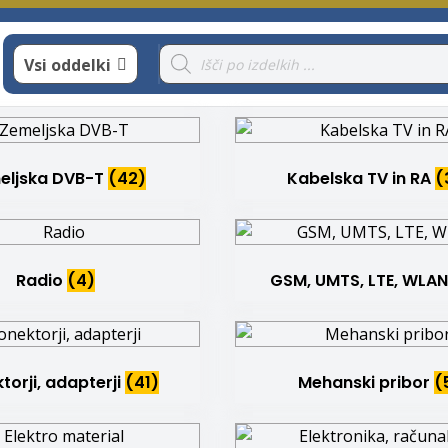
Products
Vsi oddelki
search
eljska DVB-T
(42)
Kabelska TV in RA
(
Radio
(4)
GSM, UMTS, LTE, WLA
torji, adapterji
(41)
Mehanski pribor
(