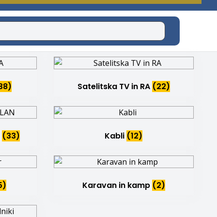
38)
Satelitska TV in RA
(22)
N
(33)
Kabli
(12)
5)
Karavan in kamp
(2)