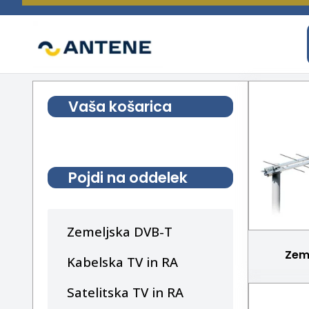
spletna trgovina
ANTENE
Vaša košarica
Pojdi na oddelek
Zemeljska DVB-T
Zem
Kabelska TV in RA
Satelitska TV in RA