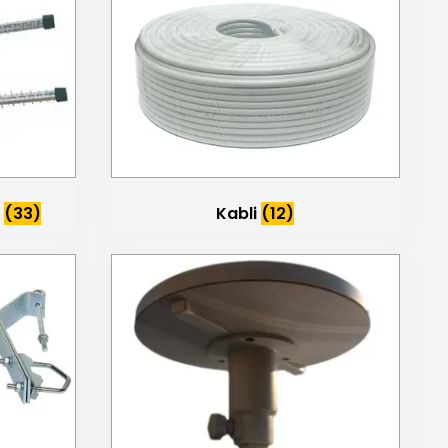
Kabli
(12)
N
(33)