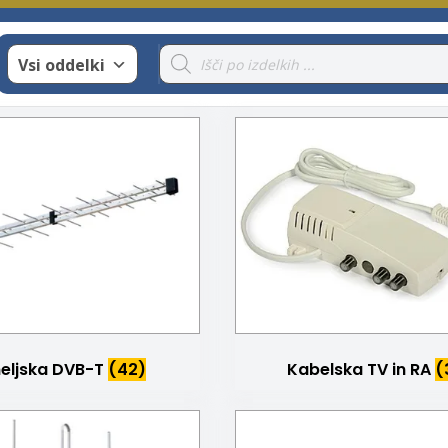
Products
Vsi oddelki
search
eljska DVB-T
(42)
Kabelska TV in RA
(