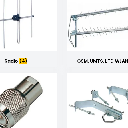
Radio
(4)
GSM, UMTS, LTE, WLA