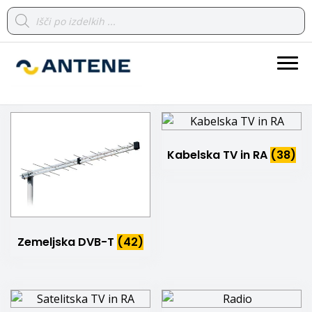
Products
search
spletna trgovina
ANTENE
Kabelska TV in RA
(38)
Zemeljska DVB-T
(42)